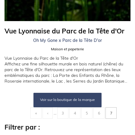
Vue Lyonnaise du Parc de la Tête d'Or
Oh My Gone x Parc de la Tête D'or
Maison et papeterie
Vue Lyonnaise du Parc de la Tête d'Or
Affichez une fine silhouette murale en bois naturel (chêne) du
parc de la Tête d'Or. Retrouvez une représentation des lieux
emblématiques du parc : La Porte des Enfants du Rhône, la
Roseraie internationale, le Lac , les Serres du Jardin Botanique...
Voir sur la boutique de la marque
Pagination
PREMIÈRE
«
PAGE
‹
…
PAGE
3
PAGE
4
PAGE
5
PAGE
6
PAGE
7
PAGE
PRÉCÉDENTE
COURANTE
Filtrer par :