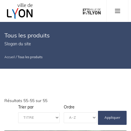
Aller
au
MENU
contenu
principal
Tous les produits
Slogan du site
Accueil
/
Tous les produits
Fil
d'Ariane
Résultats 55-55 sur 55
Trier par
Ordre