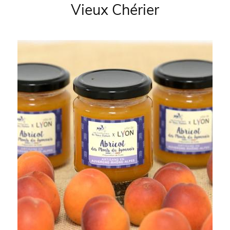
Vieux Chérier
Produits:
Image: