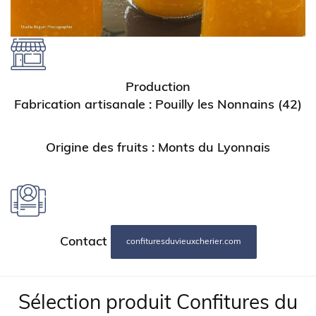
Production
Fabrication artisanale : Pouilly les Nonnains (42)
Origine des fruits : Monts du Lyonnais
Contact
confituresduvieuxcherier.com
Titre:
Sélection produit Confitures du