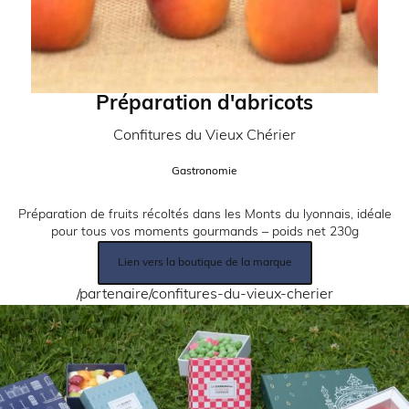
Préparation d'abricots
Partenaire:
Confitures du Vieux Chérier
Catégorie:
Gastronomie
Description:
Préparation de fruits récoltés dans les Monts du lyonnais, idéale
pour tous vos moments gourmands – poids net 230g
Lien
Lien vers la boutique de la marque
produit:
Lien:
/partenaire/confitures-du-vieux-cherier