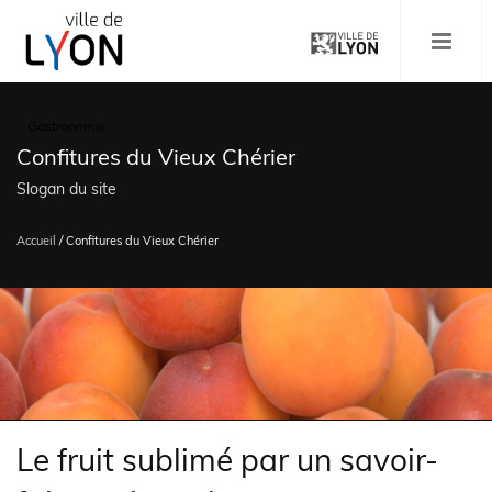
Aller
au
MENU
contenu
principal
Gastronomie
Confitures du Vieux Chérier
Slogan du site
Accueil
/
Confitures du Vieux Chérier
Fil
d'Ariane
Le fruit sublimé par un savoir-