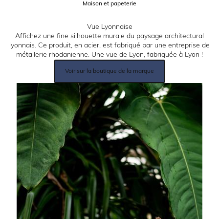
Catégorie:
Maison et papeterie
Description:
Vue Lyonnaise
Affichez une fine silhouette murale du paysage architectural
lyonnais. Ce produit, en acier, est fabriqué par une entreprise de
métallerie rhodanienne. Une vue de Lyon, fabriquée à Lyon !
Lien
Voir sur la boutique de la marque
produit:
Image: