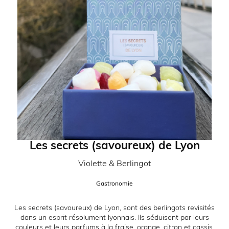
Les secrets (savoureux) de Lyon
Partenaire:
Violette & Berlingot
Catégorie:
Gastronomie
Description:
Les secrets (savoureux) de Lyon, sont des berlingots revisités
dans un esprit résolument lyonnais. Ils séduisent par leurs
couleurs et leurs parfums à la fraise, orange, citron et cassis.