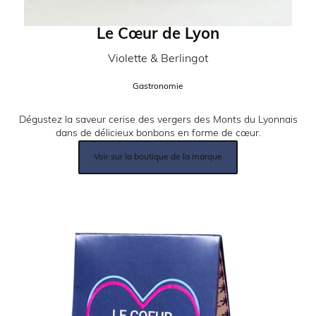
Le Cœur de Lyon
Partenaire:
Violette & Berlingot
Catégorie:
Gastronomie
Description:
Dégustez la saveur cerise des vergers des Monts du Lyonnais
dans de délicieux bonbons en forme de cœur.
Lien
Voir sur la boutique de la marque
produit:
Image: