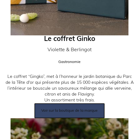
Le coffret Ginko
Partenaire:
Violette & Berlingot
Catégorie:
Gastronomie
Description:
Le coffret “Gingko”, met à l’honneur le jardin botanique du Parc
de la Tête d'or qui présente plus de 15 000 espèces végétales. A
l’intérieur se bouscule un savoureux mélange qui allie verveine,
citron et anis de Flavigny.
Un assortiment très frais.
Lien
Voir sur la boutique de la marque
produit:
Image: