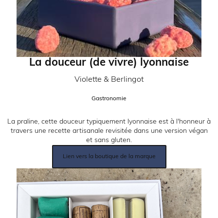
La douceur (de vivre) lyonnaise
Partenaire:
Violette & Berlingot
Catégorie:
Gastronomie
Description:
La praline, cette douceur typiquement lyonnaise est à l'honneur à
travers une recette artisanale revisitée dans une version végan
et sans gluten.
Lien
Lien vers la boutique de la marque
produit:
Image: