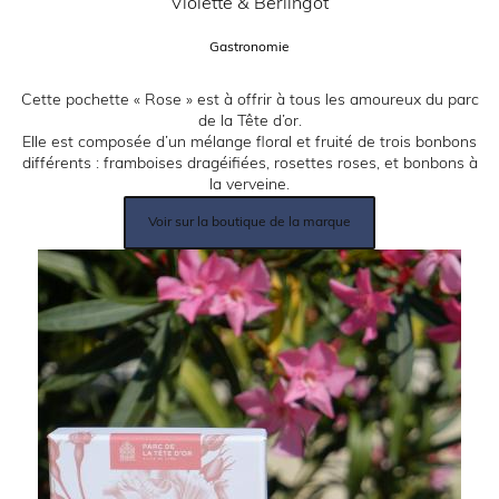
Partenaire:
Violette & Berlingot
Catégorie:
Gastronomie
Description:
Cette pochette « Rose » est à offrir à tous les amoureux du parc
de la Tête d’or.
Elle est composée d’un mélange floral et fruité de trois bonbons
différents : framboises dragéifiées, rosettes roses, et bonbons à
la verveine.
Lien
Voir sur la boutique de la marque
produit:
Image: