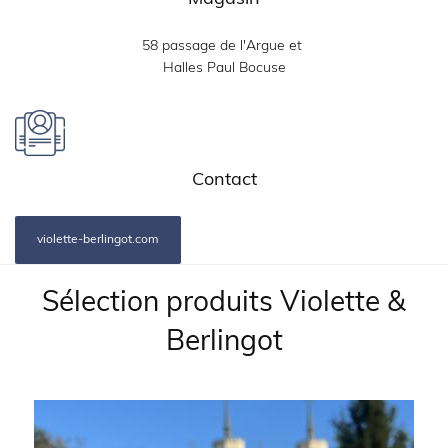
58 passage de l'Argue et 
Halles Paul Bocuse
Contact
violette-berlingot.com
Titre:
Sélection produits Violette &
Berlingot
Produits:
Image: