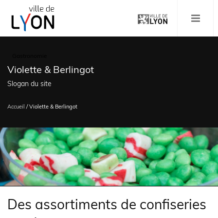
Aller
au
MENU
contenu
principal
Gastronomie
Violette & Berlingot
Slogan du site
Accueil
/
Violette & Berlingot
Fil
d'Ariane
Des assortiments de confiseries