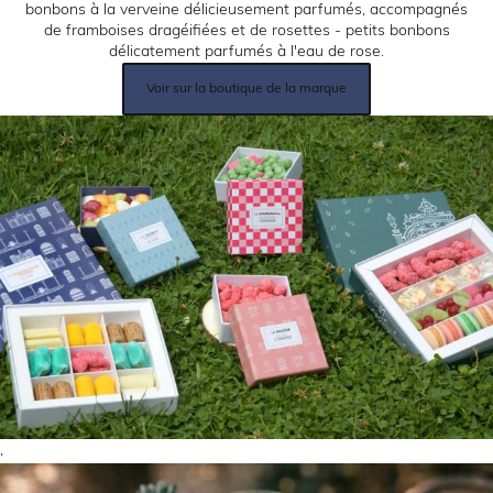
bonbons à la verveine délicieusement parfumés, accompagnés
de framboises dragéifiées et de rosettes - petits bonbons
délicatement parfumés à l'eau de rose.
Lien
Voir sur la boutique de la marque
produit:
,