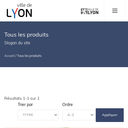
Aller
au
MENU
contenu
principal
Tous les produits
Slogan du site
Accueil
/
Tous les produits
Fil
d'Ariane
Résultats 1-1 sur 1
Trier par
Ordre