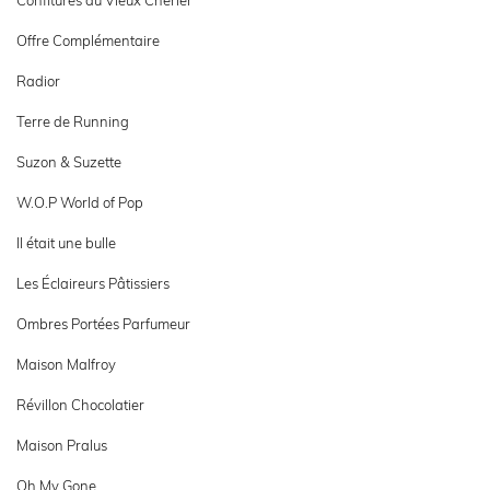
Confitures du Vieux Chérier
Offre Complémentaire
Radior
Terre de Running
Suzon & Suzette
W.O.P World of Pop
Il était une bulle
Les Éclaireurs Pâtissiers
Ombres Portées Parfumeur
Maison Malfroy
Révillon Chocolatier
Maison Pralus
Oh My Gone