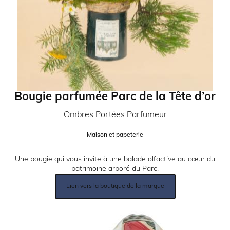
Bougie parfumée Parc de la Tête d’or
Partenaire:
Ombres Portées Parfumeur
Catégorie:
Maison et papeterie
Description:
Une bougie qui vous invite à une balade olfactive au cœur du
patrimoine arboré du Parc.
Lien
Lien vers la boutique de la marque
produit:
Image: