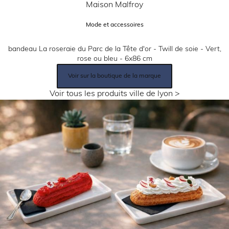
Partenaire:
Maison Malfroy
Catégorie:
Mode et accessoires
Description:
bandeau La roseraie du Parc de la Tête d'or - Twill de soie - Vert,
rose ou bleu - 6x86 cm
Lien
Voir sur la boutique de la marque
produit:
Lien:
Voir tous les produits ville de lyon >