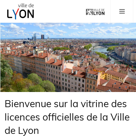
Aller
au
MENU
contenu
principal
Media
Image:
pleine
largeur:
Bienvenue sur la vitrine des
licences officielles de la Ville
de Lyon